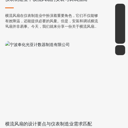
微信二维码
横流风扇在仪表制造业中扮演着重要角色，它们不仅能够
有效降温，还能提供必要的风量。但是，安装和调试横流
sales1@guangya-timer.com
风扇并非易事。今天，我们就来分享一份关于横流风扇的
安装与调试指南，让你能够轻松掌握这一技能。
0574-88955920
扫一扫微信二维码
关注我们动态
横流风扇的设计要点与仪表制造业需求匹配